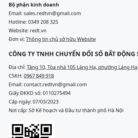
Bộ phận kinh doanh
Email: sales.redtvn@gmail.com
Hotline: 0349 208 325
Website: redt.vn
Đơn vị:
Thông tin chủ sở hữu Website
CÔNG TY TNHH CHUYỂN ĐỔI SỐ BẤT ĐỘNG
Địa chỉ:
Tầng 10, Tòa nhà 105 Láng Hạ, phường Láng Hạ,
CSKH:
0967 849 918
Email: contact.redtvn@gmail.com
Giấy ĐKKD số: 0110275494
Cấp ngày: 07/03/2023
Nơi cấp: Sở Kế hoạch và Đầu tư thành phố Hà Nội