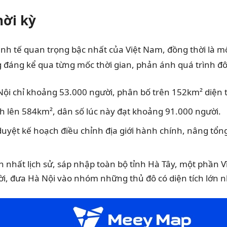
hời kỳ
kinh tế quan trọng bậc nhất của Việt Nam, đồng thời là m
tăng đáng kể qua từng mốc thời gian, phản ánh quá trình 
ội chỉ khoảng 53.000 người, phân bố trên 152km² diện t
 lên 584km², dân số lúc này đạt khoảng 91.000 người.
ệt kế hoạch điều chỉnh địa giới hành chính, nâng tổng 
 nhất lịch sử, sáp nhập toàn bộ tỉnh Hà Tây, một phần Vĩ
i, đưa Hà Nội vào nhóm những thủ đô có diện tích lớn nh