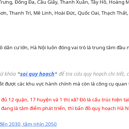
Trưng, Đống Đa, Cầu Giấy, Thanh Xuân, Tây Hồ, Hoàng M
ơn, Thanh Trì, Mê Linh, Hoài Đức, Quốc Oai, Thạch Thấ
mô dân cư lớn, Hà Nội luôn đóng vai trò là trung tâm đầu 
 từ khóa
*
soi quy hoạch
*
để tra cứu quy hoạch chi tiết, 
t được các khu vực hành chính mà còn là công cụ quan t
đủ 12 quận, 17 huyện và 1 thị xã? Đó là cấu trúc hiện 
ang là tâm điểm phát triển, thì bản đồ quy hoạch Hà Nộ
 đến 2030, tầm nhìn 2050