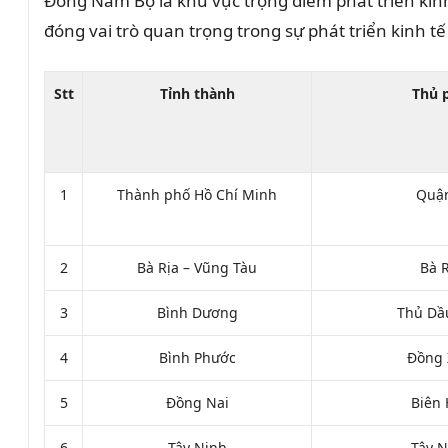
Đông Nam Bộ là khu vực trọng điểm phát triển kin
đóng vai trò quan trọng trong sự phát triển kinh tế
Stt
Tỉnh thành
Thủ 
1
Thành phố Hồ Chí Minh
Quậ
2
Bà Rịa – Vũng Tàu
Bà R
3
Bình Dương
Thủ Dầ
4
Bình Phước
Đồng 
5
Đồng Nai
Biên 
6
Tây Ninh
Tây N