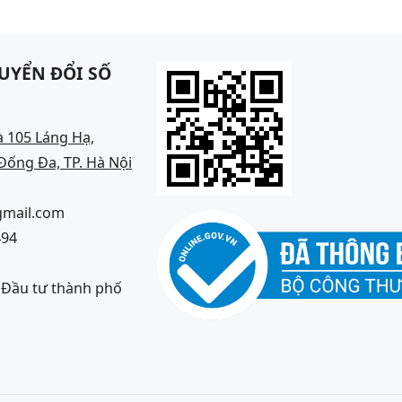
UYỂN ĐỔI SỐ
à 105 Láng Hạ,
ống Đa, TP. Hà Nội
gmail.com
494
à Đầu tư thành phố