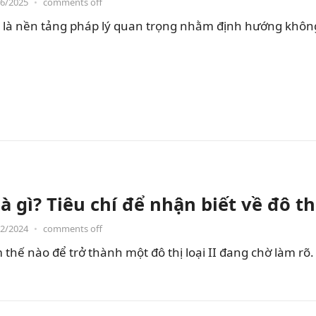
06/2025
•
comments off
ị là nền tảng pháp lý quan trọng nhằm định hướng không
 là gì? Tiêu chí để nhận biết về đô th
12/2024
•
comments off
Làm thế nào để trở thành một đô thị loại II đang chờ làm rõ