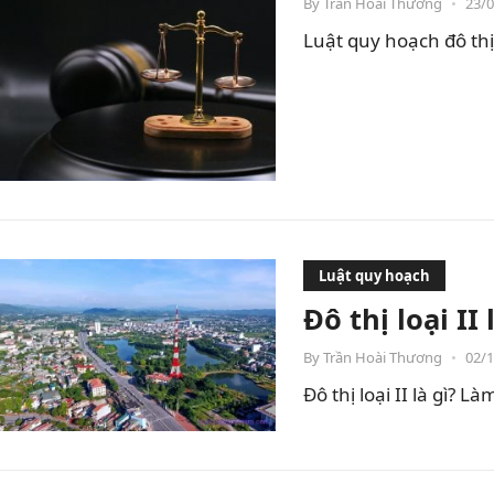
By
Trần Hoài Thương
•
23/
Luật quy hoạch đô th
Luật quy hoạch
Đô thị loại II
By
Trần Hoài Thương
•
02/
Đô thị loại II là gì? 