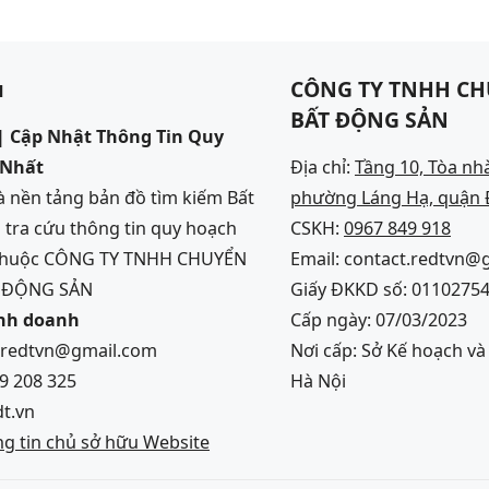
u
CÔNG TY TNHH CH
BẤT ĐỘNG SẢN
 Cập Nhật Thông Tin Quy
 Nhất
Địa chỉ:
Tầng 10, Tòa nh
 nền tảng bản đồ tìm kiếm Bất
phường Láng Hạ, quận Đ
 tra cứu thông tin quy hoạch
CSKH:
0967 849 918
 thuộc CÔNG TY TNHH CHUYỂN
Email: contact.redtvn@
T ĐỘNG SẢN
Giấy ĐKKD số: 0110275
inh doanh
Cấp ngày: 07/03/2023
s.redtvn@gmail.com
Nơi cấp: Sở Kế hoạch v
49 208 325
Hà Nội
dt.vn
g tin chủ sở hữu Website