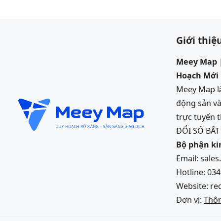
bài
viết
Giới thiệ
Meey Map |
Hoạch Mới
Meey Map là
động sản và
trực tuyến
ĐỔI SỐ BẤ
Bộ phận k
Email: sale
Hotline: 03
Website: re
Đơn vị:
Thôn