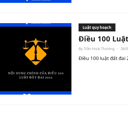
Luật quy hoạch
Điều 100 Luậ
By
Trần Hoài Thương
•
26/
Điều 100 luật đất đai
Phân
trang