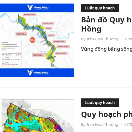
Luật quy hoạch
Bản đồ Quy h
Hồng
By
Trần Hoài Thương
•
10/
Vùng đồng bằng sông H
Luật quy hoạch
Quy hoạch ph
By
Trần Hoài Thương
•
07/