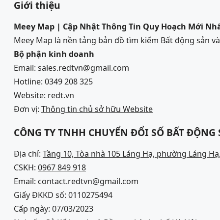
Giới thiệu
Meey Map | Cập Nhật Thông Tin Quy Hoạch Mới Nh
Meey Map là nền tảng bản đồ tìm kiếm Bất động sản 
Bộ phận kinh doanh
Email: sales.redtvn@gmail.com
Hotline: 0349 208 325
Website: redt.vn
Đơn vị:
Thông tin chủ sở hữu Website
CÔNG TY TNHH CHUYỂN ĐỔI SỐ BẤT ĐỘNG
Địa chỉ:
Tầng 10, Tòa nhà 105 Láng Hạ, phường Láng Hạ,
CSKH:
0967 849 918
Email: contact.redtvn@gmail.com
Giấy ĐKKD số: 0110275494
Cấp ngày: 07/03/2023