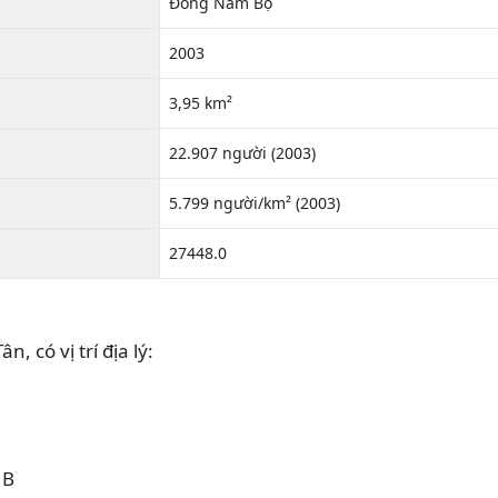
Đông Nam Bộ
2003
3,95 km²
22.907 người (2003)
5.799 người/km² (2003)
27448.0
 có vị trí địa lý:
 B