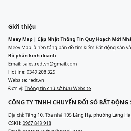
Giới thiệu
Meey Map | Cập Nhật Thông Tin Quy Hoạch Mới Nh
Meey Map là nền tảng bản đồ tìm kiếm Bất động sản 
Bộ phận kinh doanh
Email: sales.redtvn@gmail.com
Hotline: 0349 208 325
Website: redt.vn
Đơn vị:
Thông tin chủ sở hữu Website
CÔNG TY TNHH CHUYỂN ĐỔI SỐ BẤT ĐỘNG
Địa chỉ:
Tầng 10, Tòa nhà 105 Láng Hạ, phường Láng Hạ,
CSKH:
0967 849 918