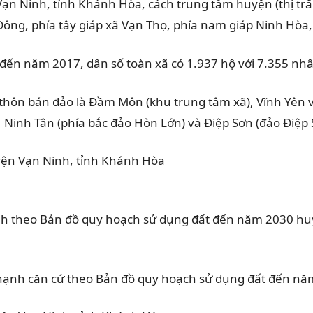
n Ninh, tỉnh Khánh Hòa, cách trung tâm huyện (thị trấ
 Đông, phía tây giáp xã Vạn Thọ, phía nam giáp Ninh Hòa,
nh đến năm 2017, dân số toàn xã có 1.937 hộ với 7.355 nh
thôn bán đảo là Đầm Môn (khu trung tâm xã), Vĩnh Yên 
 Ninh Tân (phía bắc đảo Hòn Lớn) và Điệp Sơn (đảo Điệp 
ịnh theo Bản đồ quy hoạch sử dụng đất đến năm 2030 hu
Thạnh căn cứ theo Bản đồ quy hoạch sử dụng đất đến n