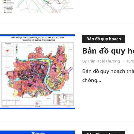
Bản đồ quy hoạch
Bản đồ quy h
By
Trần Hoài Thương
•
16/
Bản đồ quy hoạch thà
chóng…