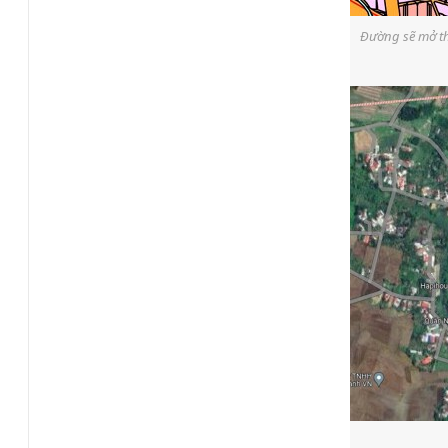
Đường sẽ mở th