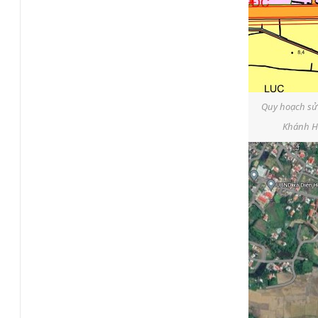
Quy hoạch sử
Khánh Hò