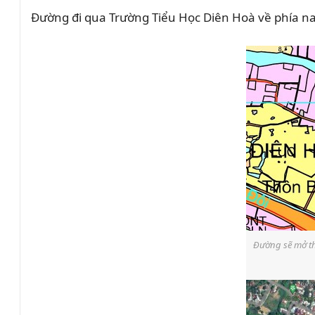
Đường đi qua Trường Tiểu Học Diên Hoà về phía n
Đường sẽ mở th