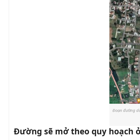
Đoạn đường dài
Đường sẽ mở theo quy hoạch ở