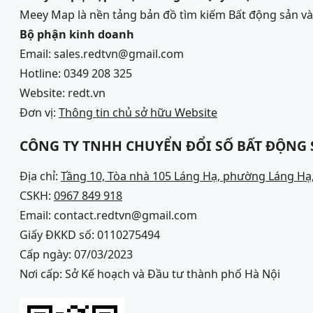
Meey Map là nền tảng bản đồ tìm kiếm Bất động sản 
Bộ phận kinh doanh
Email: sales.redtvn@gmail.com
Hotline: 0349 208 325
Website: redt.vn
Đơn vị:
Thông tin chủ sở hữu Website
CÔNG TY TNHH CHUYỂN ĐỔI SỐ BẤT ĐỘNG
Địa chỉ:
Tầng 10, Tòa nhà 105 Láng Hạ, phường Láng Hạ,
CSKH:
0967 849 918
Email: contact.redtvn@gmail.com
Giấy ĐKKD số: 0110275494
Cấp ngày: 07/03/2023
Nơi cấp: Sở Kế hoạch và Đầu tư thành phố Hà Nội