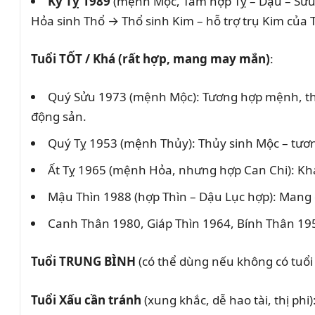
Kỷ Tỵ 1989
(mệnh Mộc, Tam hợp Tỵ – Dậu – Sửu):
Hỏa sinh Thổ → Thổ sinh Kim – hỗ trợ trụ Kim của
Tuổi TỐT / Khá (rất hợp, mang may mắn)
:
Quý Sửu 1973 (mệnh Mộc): Tương hợp mệnh, thiê
động sản.
Quý Tỵ 1953 (mệnh Thủy): Thủy sinh Mộc – tươ
Ất Tỵ 1965 (mệnh Hỏa, nhưng hợp Can Chi): Khá 
Mậu Thìn 1988 (hợp Thìn – Dậu Lục hợp): Mang 
Canh Thân 1980, Giáp Thìn 1964, Bính Thân 195
Tuổi TRUNG BÌNH
(có thể dùng nếu không có tuổi 
Tuổi Xấu cần tránh
(xung khắc, dễ hao tài, thị ph