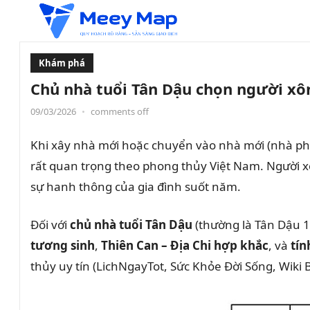
Khám phá
Chủ nhà tuổi Tân Dậu chọn người xô
09/03/2026
•
comments off
Khi xây nhà mới hoặc chuyển vào nhà mới (nhà phố
rất quan trọng theo phong thủy Việt Nam. Người xô
sự hanh thông của gia đình suốt năm.
Đối với
chủ nhà tuổi Tân Dậu
(thường là Tân Dậu 
tương sinh
,
Thiên Can – Địa Chi hợp khắc
, và
tín
thủy uy tín (LichNgayTot, Sức Khỏe Đời Sống, Wiki