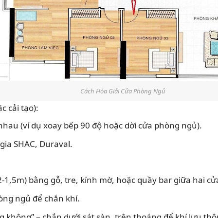
Cách Hóa Giải Cửa Phòng Ngủ
 cải tạo):
au (ví dụ xoay bếp 90 độ hoặc dời cửa phòng ngủ).
 gia SHAC, Duraval.
2-1,5m) bằng gỗ, tre, kính mờ, hoặc quầy bar giữa hai cử
òng ngủ để chắn khí.
 không” – chắn dưới sát sàn, trên thoáng để khí lưu th