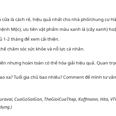
 cửa là cách rẻ, hiệu quả nhất cho nhà phố/chung cư Hà
(mệnh Mộc), ưu tiên vật phẩm màu xanh lá (cây xanh) hoặ
gủ 1-2 tháng để xem cải thiện.
thế chăm sóc sức khỏe và nỗ lực cá nhân.
biến nhưng hoàn toàn có thể hóa giải hiệu quả. Quan trọ
o xa? Tuổi gia chủ bao nhiêu? Comment để mình tư vấn c
aval, CuaGoSaiGon, TheGioiCuaThep, Koffmann, Hita, VTC 
dụng.)