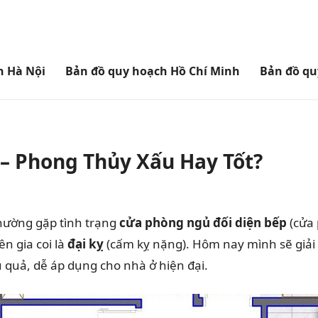
h Hà Nội
Bản đồ quy hoạch Hồ Chí Minh
Bản đồ qu
– Phong Thủy Xấu Hay Tốt?
hường gặp tình trạng
cửa phòng ngủ đối diện bếp
(cửa 
n gia coi là
đại kỵ
(cấm kỵ nặng). Hôm nay mình sẽ giải t
u quả, dễ áp dụng cho nhà ở hiện đại.