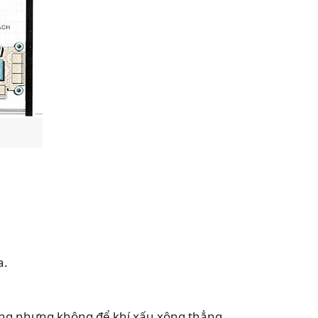
a.
ông nhưng không để khí xấu xông thẳng.