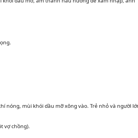
 mùi khói dầu mỡ, âm thanh nấu nướng dễ xâm nhập, ảnh
rọng.
hí nóng, mùi khói dầu mỡ xông vào. Trẻ nhỏ và người lớ
ột vợ chồng).