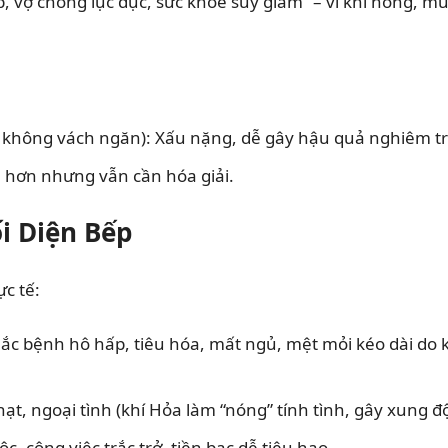
, vợ chồng lục đục, sức khỏe suy giảm” – vì khí nóng,
m, không vách ngăn): Xấu nặng, dễ gây hậu quả nghiêm t
 hơn nhưng vẫn cần hóa giải.
i Diện Bếp
c tế:
c bệnh hô hấp, tiêu hóa, mất ngủ, mệt mỏi kéo dài do k
ạt, ngoại tình (khí Hỏa làm “nóng” tính tình, gây xung đ
c, công việc trắc trở, tiền bạc dễ tiêu hao.