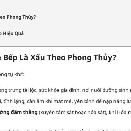
heo Phong Thủy?
p Hiệu Quả
n Bếp Là Xấu Theo Phong Thủy?
ng tụ khí”:
ng trưng tài lộc, sức khỏe gia đình, nơi nuôi dưỡng sinh
i, tĩnh lặng, cần âm khí mát mẻ, yên bình để nạp năng l
ờng đâm thẳng
(xuyên tâm sát hoặc hỏa sát), khí Hỏa 