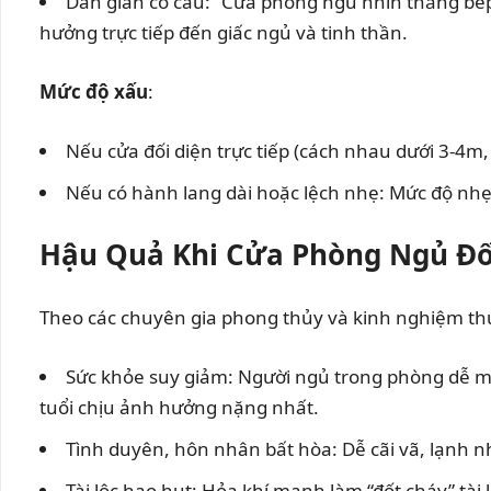
Dân gian có câu: “Cửa phòng ngủ nhìn thẳng bếp
hưởng trực tiếp đến giấc ngủ và tinh thần.
Mức độ xấu
:
Nếu cửa đối diện trực tiếp (cách nhau dưới 3-4
Nếu có hành lang dài hoặc lệch nhẹ: Mức độ nhẹ
Hậu Quả Khi Cửa Phòng Ngủ Đố
Theo các chuyên gia phong thủy và kinh nghiệm thự
Sức khỏe suy giảm: Người ngủ trong phòng dễ mắ
tuổi chịu ảnh hưởng nặng nhất.
Tình duyên, hôn nhân bất hòa: Dễ cãi vã, lạnh nh
Tài lộc hao hụt: Hỏa khí mạnh làm “đốt cháy” tài lộ