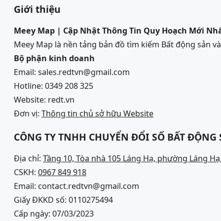
Giới thiệu
Meey Map | Cập Nhật Thông Tin Quy Hoạch Mới Nh
Meey Map là nền tảng bản đồ tìm kiếm Bất động sản 
Bộ phận kinh doanh
Email: sales.redtvn@gmail.com
Hotline: 0349 208 325
Website: redt.vn
Đơn vị:
Thông tin chủ sở hữu Website
CÔNG TY TNHH CHUYỂN ĐỔI SỐ BẤT ĐỘNG
Địa chỉ:
Tầng 10, Tòa nhà 105 Láng Hạ, phường Láng Hạ,
CSKH:
0967 849 918
Email: contact.redtvn@gmail.com
Giấy ĐKKD số: 0110275494
Cấp ngày: 07/03/2023