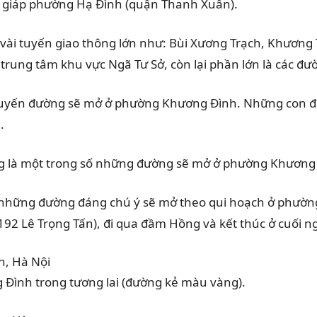
y giáp phường Hạ Đình (quận Thanh Xuân).
ài tuyến giao thông lớn như: Bùi Xương Trạch, Khương T
 trung tâm khu vực Ngã Tư Sở, còn lại phần lớn là các đ
 tuyến đường sẽ mở ở phường
Khương Đình
. Những con đ
.
ng là một trong số những đường sẽ mở ở phường
Khương
ố những đường đáng chú ý sẽ mở theo qui hoạch ở phườn
192 Lê Trọng Tấn), đi qua đầm Hồng và kết thúc ở cuối
Đình trong tương lai (đường kẻ màu vàng).