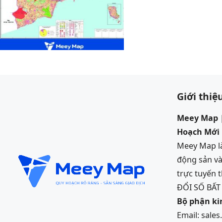
Giới thiệ
Meey Map |
Hoạch Mới
Meey Map là
động sản và
trực tuyến
ĐỔI SỐ BẤ
Bộ phận k
Email: sale