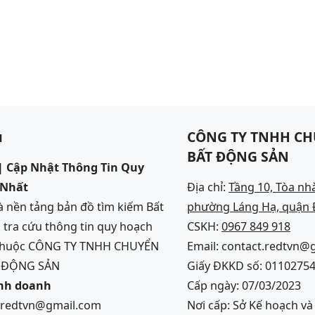
u
CÔNG TY TNHH CH
BẤT ĐỘNG SẢN
 Cập Nhật Thông Tin Quy
 Nhất
Địa chỉ:
Tầng 10, Tòa nh
 nền tảng bản đồ tìm kiếm Bất
phường Láng Hạ, quận Đ
 tra cứu thông tin quy hoạch
CSKH:
0967 849 918
 thuộc CÔNG TY TNHH CHUYỂN
Email: contact.redtvn@
T ĐỘNG SẢN
Giấy ĐKKD số: 0110275
inh doanh
Cấp ngày: 07/03/2023
s.redtvn@gmail.com
Nơi cấp: Sở Kế hoạch v