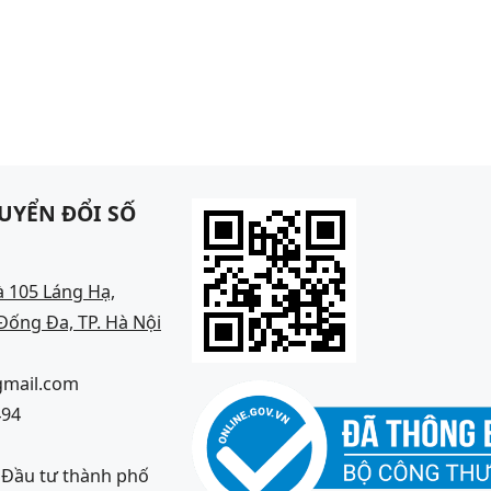
UYỂN ĐỔI SỐ
à 105 Láng Hạ,
ống Đa, TP. Hà Nội
gmail.com
494
à Đầu tư thành phố