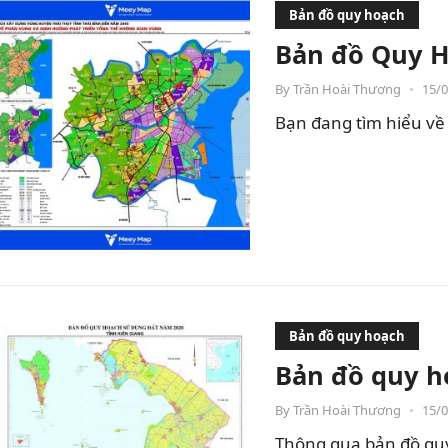
Bản đồ quy hoạch
Bản đồ Quy H
By
Trần Hoài Thương
•
15/
Bạn đang tìm hiểu về 
Bản đồ quy hoạch
Bản đồ quy h
By
Trần Hoài Thương
•
15/
Thông qua bản đồ quy 