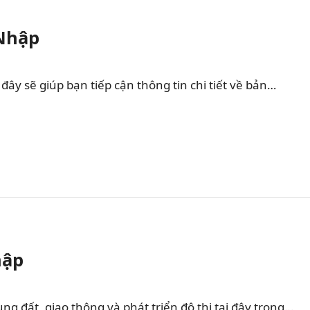
 Nhập
ây sẽ giúp bạn tiếp cận thông tin chi tiết về bản…
hập
 đất, giao thông và phát triển đô thị tại đây trong…