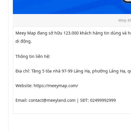
Meey Ma
Meey Map đang sở hữu 123.000 khách hàng tin dùng và hơn
di động.
Thông tin liên hệ:
Địa chỉ: Tầng 5 tòa nhà 97-99 Láng Hạ, phường Láng Hạ, 
Website: https://meeymap.com/
Email: contact@meeyland.com | SĐT: 02499992999