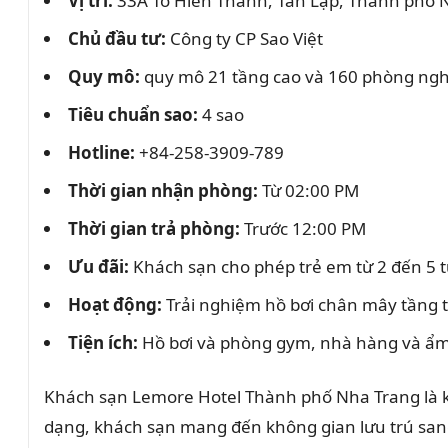
Vị trí:
33A Tô Hiến Thành, Tân Lập, Thành phố
Chủ đầu tư:
Công ty CP Sao Việt
Quy mô:
quy mô 21 tầng cao và 160 phòng nghỉ
Tiêu chuẩn sao:
4 sao
Hotline:
+84-258-3909-789
Thời gian nhận phòng:
Từ 02:00 PM
Thời gian trả phòng:
Trước 12:00 PM
Ưu đãi:
Khách sạn cho phép trẻ em từ 2 đến 5 t
Hoạt động:
Trải nghiệm hồ bơi chân mây tầng t
Tiện ích:
Hồ bơi và phòng gym, nhà hàng và ẩm t
Khách sạn Lemore Hotel Thành phố Nha Trang
là
dạng, khách sạn mang đến không gian lưu trú sang