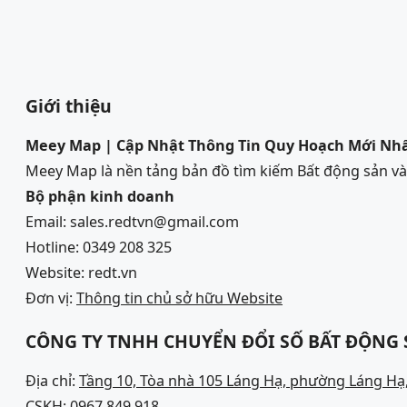
Giới thiệu
Meey Map | Cập Nhật Thông Tin Quy Hoạch Mới Nh
Meey Map là nền tảng bản đồ tìm kiếm Bất động sản 
Bộ phận kinh doanh
Email: sales.redtvn@gmail.com
Hotline: 0349 208 325
Website: redt.vn
Đơn vị:
Thông tin chủ sở hữu Website
CÔNG TY TNHH CHUYỂN ĐỔI SỐ BẤT ĐỘNG
Địa chỉ:
Tầng 10, Tòa nhà 105 Láng Hạ, phường Láng Hạ,
CSKH:
0967 849 918