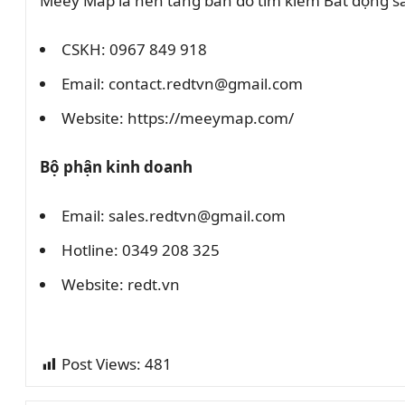
Meey Map là nền tảng bản đồ tìm kiếm Bất động 
CSKH: 0967 849 918
Email: contact.redtvn@gmail.com
Website: https://meeymap.com/
Bộ phận kinh doanh
Email: sales.redtvn@gmail.com
Hotline: 0349 208 325
Website: redt.vn
Post Views:
481