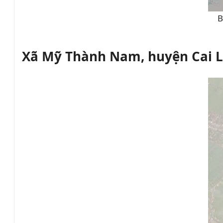
B
Xã Mỹ Thành Nam, huyện Cai Lậ