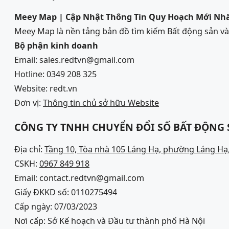
Meey Map | Cập Nhật Thông Tin Quy Hoạch Mới Nh
Meey Map là nền tảng bản đồ tìm kiếm Bất động sản 
Bộ phận kinh doanh
Email: sales.redtvn@gmail.com
Hotline: 0349 208 325
Website: redt.vn
Đơn vị:
Thông tin chủ sở hữu Website
CÔNG TY TNHH CHUYỂN ĐỔI SỐ BẤT ĐỘNG
Địa chỉ:
Tầng 10, Tòa nhà 105 Láng Hạ, phường Láng Hạ,
CSKH:
0967 849 918
Email: contact.redtvn@gmail.com
Giấy ĐKKD số: 0110275494
Cấp ngày: 07/03/2023
Nơi cấp: Sở Kế hoạch và Đầu tư thành phố Hà Nội