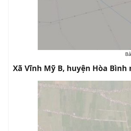
Bả
Xã Vĩnh Mỹ B, huyện Hòa Bình n