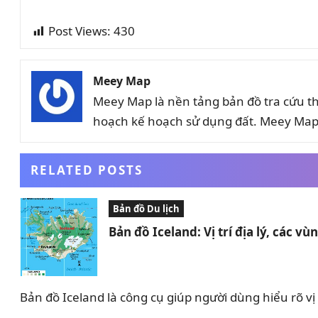
Post Views:
430
Meey Map
Meey Map là nền tảng bản đồ tra cứu t
hoạch kế hoạch sử dụng đất. Meey Map 
RELATED POSTS
Bản đồ Du lịch
Bản đồ Iceland: Vị trí địa lý, các v
Bản đồ Iceland là công cụ giúp người dùng hiểu rõ vị