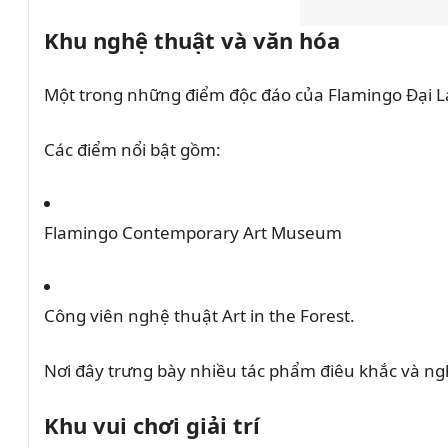
Khu nghệ thuật và văn hóa
Một trong những điểm độc đáo của Flamingo Đại Lải
Các điểm nổi bật gồm:
Flamingo Contemporary Art Museum
Công viên nghệ thuật Art in the Forest.
Nơi đây trưng bày nhiều tác phẩm điêu khắc và ng
Khu vui chơi giải trí