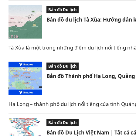
Bản đồ Du lịch
Bản đồ du lịch Tà Xùa: Hướng dẫn
Tà Xùa là một trong những điểm du lịch nổi tiếng n
Bản đồ Du lịch
Bản đồ Thành phố Hạ Long, Quảng 
Hạ Long – thành phố du lịch nổi tiếng của tỉnh Quản
Bản đồ Du lịch
Bản đồ Du Lịch Việt Nam | Tất cả cá