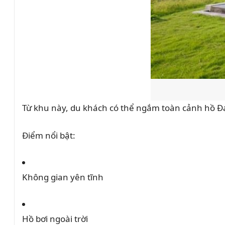
Từ khu này, du khách có thể ngắm toàn cảnh hồ Đ
Điểm nổi bật:
Không gian yên tĩnh
Hồ bơi ngoài trời