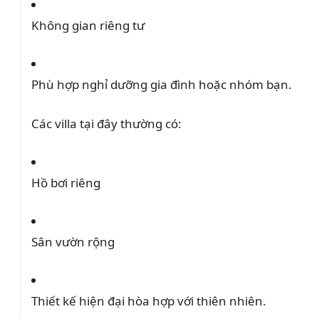
Không gian riêng tư
Phù hợp nghỉ dưỡng gia đình hoặc nhóm bạn.
Các villa tại đây thường có:
Hồ bơi riêng
Sân vườn rộng
Thiết kế hiện đại hòa hợp với thiên nhiên.