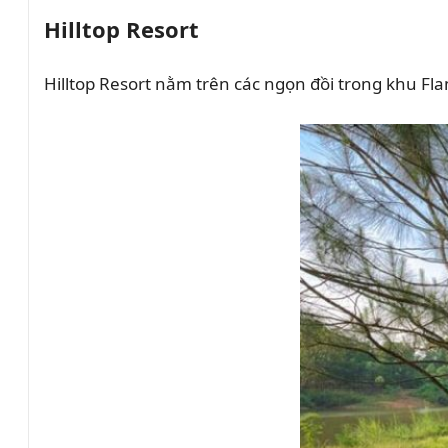
Hilltop Resort
Hilltop Resort nằm trên các ngọn đồi trong khu Fla