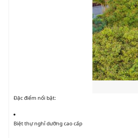
Đặc điểm nổi bật:
Biệt thự nghỉ dưỡng cao cấp