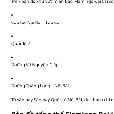
Trên bản đồ khu vực miền Bắc, Flamingo Đại Lải c
Cao tốc Nội Bài – Lào Cai
Quốc lộ 2
Đường Võ Nguyên Giáp
Đường Thăng Long – Nội Bài
Từ sân bay
Sân bay Quốc tế Nội Bài
, du khách chỉ 