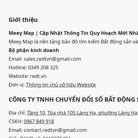
Giới thiệu
Meey Map | Cập Nhật Thông Tin Quy Hoạch Mới Nh
Meey Map là nền tảng bản đồ tìm kiếm Bất động sản 
Bộ phận kinh doanh
Email: sales.redtvn@gmail.com
Hotline: 0349 208 325
Website: redt.vn
Đơn vị:
Thông tin chủ sở hữu Website
CÔNG TY TNHH CHUYỂN ĐỔI SỐ BẤT ĐỘNG
Địa chỉ:
Tầng 10, Tòa nhà 105 Láng Hạ, phường Láng Hạ,
CSKH:
0967 849 918
Email: contact.redtvn@gmail.com