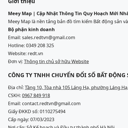
Giới thiệu
Meey Map | Cập Nhật Thông Tin Quy Hoạch Mới Nh
Meey Map là nền tảng bản đồ tìm kiếm Bất động sản 
Bộ phận kinh doanh
Email: sales.redtvn@gmail.com
Hotline: 0349 208 325
Website: redt.vn
Đơn vị:
Thông tin chủ sở hữu Website
CÔNG TY TNHH CHUYỂN ĐỔI SỐ BẤT ĐỘNG
Địa chỉ:
Tầng 10, Tòa nhà 105 Láng Hạ, phường Láng Hạ,
CSKH:
0967 849 918
Email: contact.redtvn@gmail.com
Giấy ĐKKD số: 0110275494
Cấp ngày: 07/03/2023
Nơi cấp: Sở Kế hoạch và Đầu tư thành phố Hà Nội