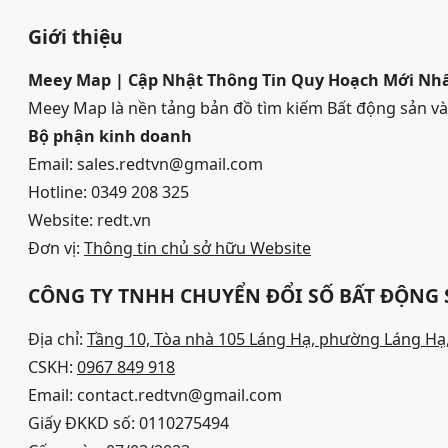
Giới thiệu
Meey Map | Cập Nhật Thông Tin Quy Hoạch Mới Nh
Meey Map là nền tảng bản đồ tìm kiếm Bất động sản 
Bộ phận kinh doanh
Email: sales.redtvn@gmail.com
Hotline: 0349 208 325
Website: redt.vn
Đơn vị:
Thông tin chủ sở hữu Website
CÔNG TY TNHH CHUYỂN ĐỔI SỐ BẤT ĐỘNG
Địa chỉ:
Tầng 10, Tòa nhà 105 Láng Hạ, phường Láng Hạ,
CSKH:
0967 849 918
Email: contact.redtvn@gmail.com
Giấy ĐKKD số: 0110275494