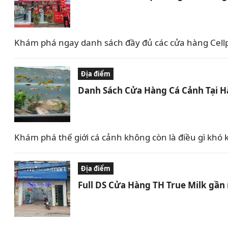
Khám phá ngay danh sách đầy đủ các cửa hàng Cellph
Địa điểm
Danh Sách Cửa Hàng Cá Cảnh Tại Hà
Khám phá thế giới cá cảnh không còn là điều gì khó 
Địa điểm
Full DS Cửa Hàng TH True Milk gần 