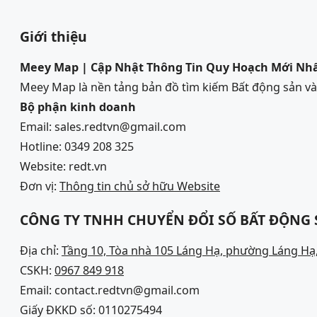
Giới thiệu
Meey Map | Cập Nhật Thông Tin Quy Hoạch Mới Nh
Meey Map là nền tảng bản đồ tìm kiếm Bất động sản 
Bộ phận kinh doanh
Email: sales.redtvn@gmail.com
Hotline: 0349 208 325
Website: redt.vn
Đơn vị:
Thông tin chủ sở hữu Website
CÔNG TY TNHH CHUYỂN ĐỔI SỐ BẤT ĐỘNG
Địa chỉ:
Tầng 10, Tòa nhà 105 Láng Hạ, phường Láng Hạ,
CSKH:
0967 849 918
Email: contact.redtvn@gmail.com
Giấy ĐKKD số: 0110275494