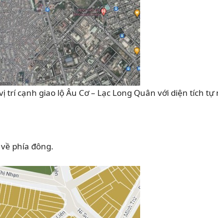
 trí cạnh giao lộ Âu Cơ – Lạc Long Quân với diện tích tự 
về phía đông.