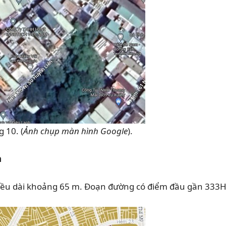
 10. (
Ảnh chụp màn hình Google
).
n
iều dài khoảng 65 m. Đoạn đường có điểm đầu gần 333H2