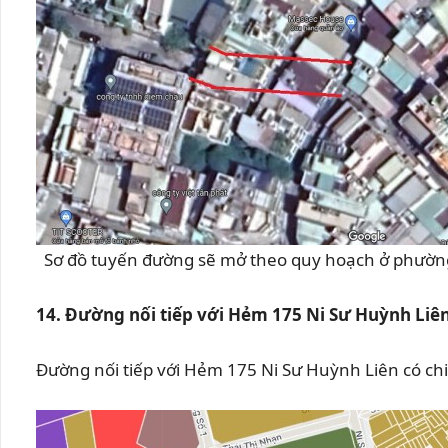
Sơ đồ tuyến đường sẽ mở theo quy hoạch ở phường
14. Đường nối tiếp với Hẻm 175 Ni Sư Huỳnh Liê
Đường nối tiếp với Hẻm 175 Ni Sư Huỳnh Liên có ch