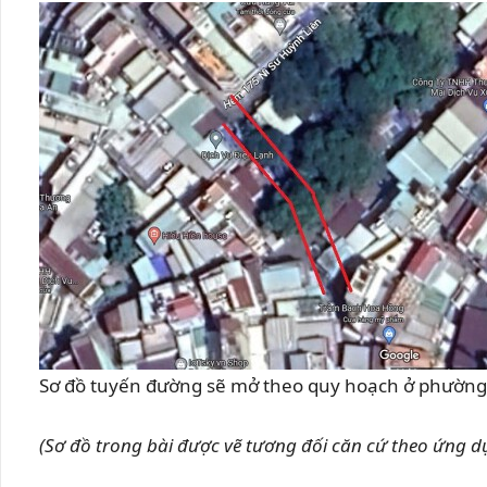
Sơ đồ tuyến đường sẽ mở theo quy hoạch ở phường 
(Sơ đồ trong bài được vẽ tương đối căn cứ theo ứng 