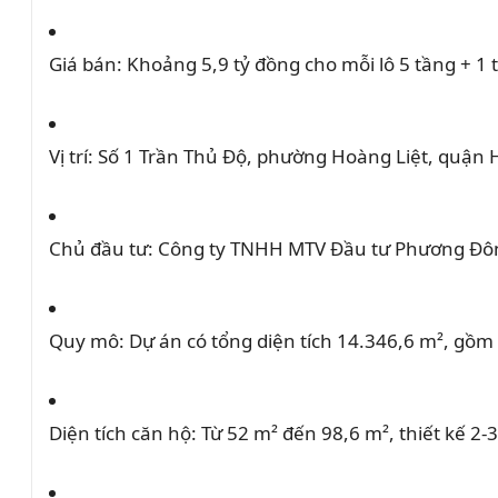
ặ
Giá bán:
Khoảng 5,9 tỷ đồng cho mỗi lô 5 tầng + 1 
c
đ
i
Vị trí:
Số 1 Trần Thủ Độ, phường Hoàng Liệt, quận 
ể
m
n
Chủ đầu tư:
Công ty TNHH MTV Đầu tư Phương Đô
ổ
i
b
Quy mô:
Dự án có tổng diện tích 14.346,6 m², gồm
ậ
t
c
Diện tích căn hộ:
Từ 52 m² đến 98,6 m², thiết kế 2-
ủ