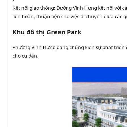
n
Kết nối giao thông:
Đường Vĩnh Hưng kết nối với c
m
liên hoàn, thuận tiện cho việc di chuyển giữa các
ạ
Khu đô thị Green Park
n
h
Phường Vĩnh Hưng đang chứng kiến sự phát triển c
m
cho cư dân.
ẽ
v
ề
h
ạ
t
ầ
n
g