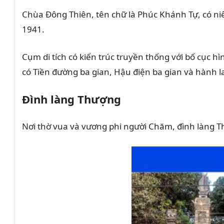
n
Chùa Đông Thiên, tên chữ là Phúc Khánh Tự, có niên
h
1941.
H
ư
Cụm di tích có kiến trúc truyền thống với bố cục hì
n
có Tiền đường ba gian, Hậu điện ba gian và hành 
g
,
Đình làng Thượng
q
Nơi thờ vua và vương phi người Chăm, đình làng 
u
ậ
n
H
o
à
n