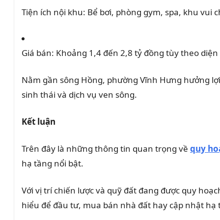
a
Tiện ích nội khu:
Bể bơi, phòng gym, spa, khu vui 
p
h
ư
Giá bán:
Khoảng 1,4 đến 2,8 tỷ đồng tùy theo diện tí
ờ
n
Nằm gần sông Hồng, phường Vĩnh Hưng hưởng lợi từ
g
sinh thái và dịch vụ ven sông.
:
Kết luận
Trên đây là những thông tin quan trọng về
quy ho
hạ tầng nổi bật.
Với vị trí chiến lược và quỹ đất đang được quy ho
hiểu để đầu tư, mua bán nhà đất hay cập nhật hạ t