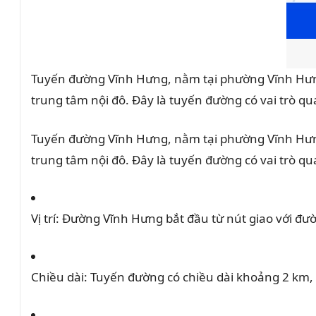
ử
v
à
đ
Tuyến đường Vĩnh Hưng, nằm tại phường Vĩnh Hưng
a
trung tâm nội đô.
Đây là tuyến đường có vai trò qua
n
Tuyến đường Vĩnh Hưng, nằm tại phường Vĩnh Hưng
g
trung tâm nội đô.
Đây là tuyến đường có vai trò qua
p
h
á
Vị trí:
Đường Vĩnh Hưng bắt đầu từ nút giao với đư
t
t
r
Chiều dài:
Tuyến đường có chiều dài khoảng 2 km,
i
ể