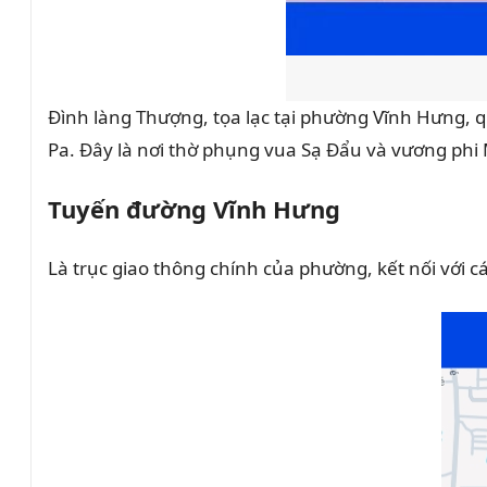
t
đ
ị
a
Đình làng Thượng, tọa lạc tại phường Vĩnh Hưng, q
p
Pa. Đây là nơi thờ phụng vua Sạ Đẩu và vương phi
h
Tuyến đường Vĩnh Hưng
ư
ơ
Là trục giao thông chính của phường, kết nối với 
n
g
g
i
à
u
t