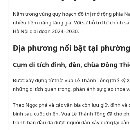
Nằm trong vùng quy hoạch đô thị mở rộng phía Nam 
nhiều tiềm năng tăng giá. Với sự hỗ trợ từ chính 
Hà Nội giai đoạn 2024–2030.
Địa phương nổi bật tại phườn
Cụm di tích đình, đền, chùa Đông Th
P
h
Được xây dựng từ thời vua Lê Thánh Tông (thế kỷ 
ư
những di tích quan trọng, phản ánh sự giao thoa v
ờ
n
Theo Ngọc phả và các văn bia còn lưu giữ, đình v
g
binh sau cuộc chiến.
Vua Lê Thánh Tông đã cho ph
V
tranh ban đầu đã được người dân xây dựng lại bằng
ĩ