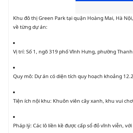
m
ộ
Khu đô thị Green Park tại quận Hoàng Mai, Hà Nộ
t
về từng dự án:
s
ố
Vị trí:
Số 1, ngõ 319 phố Vĩnh Hưng, phường Thanh 
đ
ị
a
Quy mô:
Dự án có diện tích quy hoạch khoảng 12.2
đ
i
ể
Tiện ích nội khu:
Khuôn viên cây xanh, khu vui chơ
m
v
à
Pháp lý:
Các lô liền kề được cấp sổ đỏ vĩnh viễn, với
đ