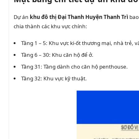
Dự án
khu đô thị Đại Thanh Huyện Thanh Trì
bao 
chia thành các khu vực chính:
Tầng 1 – 5: Khu vực ki-ốt thương mại, nhà trẻ, 
Tầng 6 – 30: Khu căn hộ để ở.
Tầng 31: Tầng dành cho căn hộ penthouse.
Tầng 32: Khu vực kỹ thuật.