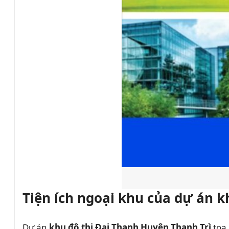
Tiện ích ngoại khu của dự án k
Dự án
khu đô thị Đại Thanh Huyện Thanh Trì
tọa