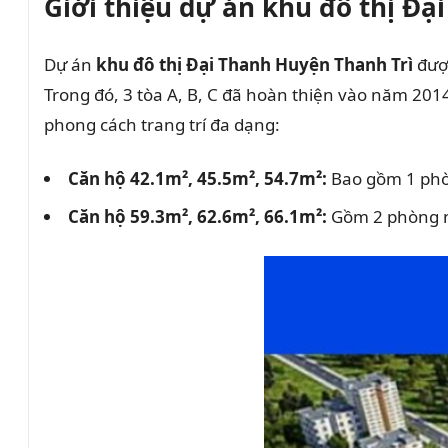
Giới thiệu dự án khu đô thị Đạ
Dự án
khu đô thị Đại Thanh Huyện Thanh Trì
được
Trong đó, 3 tòa A, B, C đã hoàn thiện vào năm 2014
phong cách trang trí đa dạng:
Căn hộ 42.1m², 45.5m², 54.7m²:
Bao gồm 1 phòn
Căn hộ 59.3m², 62.6m², 66.1m²:
Gồm 2 phòng ng