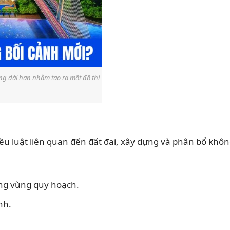
ớng dài hạn nhằm tạo ra một đô thị
ều luật liên quan đến đất đai, xây dựng và phân bổ khô
ong vùng quy hoạch.
nh.