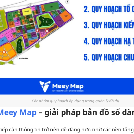
Các nhóm quy hoạch áp dụng trong quản lý đô thị
Meey Map
– giải pháp bản đồ số d
 tiếp cận thông tin trở nên dễ dàng hơn nhờ các nền tảng