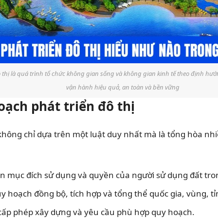
 thị là quá trình tổ chức không gian sống và không gian kinh tế theo định hư
vận hành hiệu quả, an toàn và bền vững
ạch phát triển đô thị
hông chỉ dựa trên một luật duy nhất mà là tổng hòa nhi
ển mục đích sử dụng và quyền của người sử dụng đất tr
 hoạch đồng bộ, tích hợp và tổng thể quốc gia, vùng, tỉ
, cấp phép xây dựng và yêu cầu phù hợp quy hoạch.