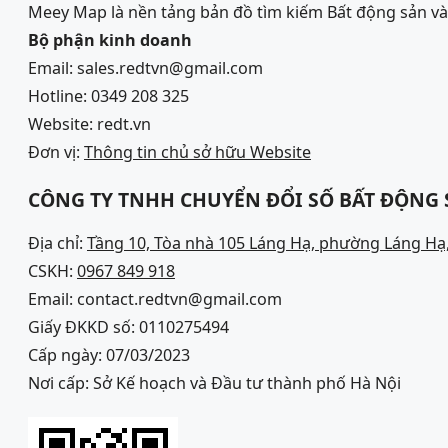
Meey Map là nền tảng bản đồ tìm kiếm Bất động sản 
Bộ phận kinh doanh
Email: sales.redtvn@gmail.com
Hotline: 0349 208 325
Website: redt.vn
Đơn vị:
Thông tin chủ sở hữu Website
CÔNG TY TNHH CHUYỂN ĐỔI SỐ BẤT ĐỘNG
Địa chỉ:
Tầng 10, Tòa nhà 105 Láng Hạ, phường Láng Hạ,
CSKH:
0967 849 918
Email: contact.redtvn@gmail.com
Giấy ĐKKD số: 0110275494
Cấp ngày: 07/03/2023
Nơi cấp: Sở Kế hoạch và Đầu tư thành phố Hà Nội