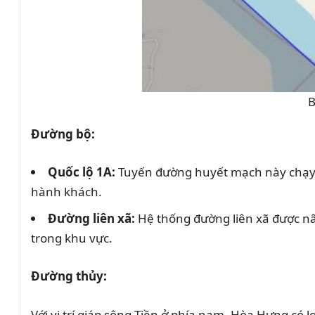
B
Đường bộ:
Quốc lộ 1A:
Tuyến đường huyết mạch này chạy q
hành khách.
Đường liên xã:
Hệ thống đường liên xã được nân
trong khu vực.
Đường thủy:
Với vị trí giáp sông Tiền ở phía nam, Hòa Hưng có