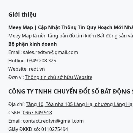
Giới thiệu
Meey Map | Cập Nhật Thông Tin Quy Hoạch Mới Nh
Meey Map là nền tảng bản đồ tìm kiếm Bất động sản 
Bộ phận kinh doanh
Email: sales.redtvn@gmail.com
Hotline: 0349 208 325
Website: redt.vn
Đơn vị:
Thông tin chủ sở hữu Website
CÔNG TY TNHH CHUYỂN ĐỔI SỐ BẤT ĐỘNG
Địa chỉ:
Tầng 10, Tòa nhà 105 Láng Hạ, phường Láng Hạ,
CSKH:
0967 849 918
Email: contact.redtvn@gmail.com
Giấy ĐKKD số: 0110275494