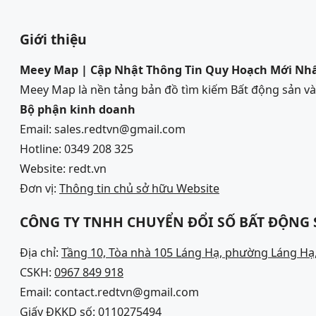
Giới thiệu
Meey Map | Cập Nhật Thông Tin Quy Hoạch Mới Nh
Meey Map là nền tảng bản đồ tìm kiếm Bất động sản 
Bộ phận kinh doanh
Email: sales.redtvn@gmail.com
Hotline: 0349 208 325
Website: redt.vn
Đơn vị:
Thông tin chủ sở hữu Website
CÔNG TY TNHH CHUYỂN ĐỔI SỐ BẤT ĐỘNG
Địa chỉ:
Tầng 10, Tòa nhà 105 Láng Hạ, phường Láng Hạ,
CSKH:
0967 849 918
Email: contact.redtvn@gmail.com
Giấy ĐKKD số: 0110275494