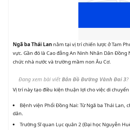
Ngã ba Thái Lan
nằm tại vị trí chiến lược ở Tam P
vực. Gần đó là Cao đẳng An Ninh Nhân Dân Đồng Na
chức nhà nước và trường mầm non Âu Cơ.
Đang xem bài viết
Bản Đồ Đường Vành Đai 3
?
Vị trí này tạo điều kiện thuận lợi cho việc di chu
Bệnh viện Phổi Đồng Nai: Từ Ngã ba Thái Lan, c
dân.
Trường Sĩ quan Lục quân 2 (Đại học Nguyễn Huệ)