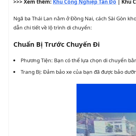
>>> Xem thêm:
Khu Công Nghiệp Tân Đô
| Khu C
Ngã ba Thái Lan nằm ở Đồng Nai, cách Sài Gòn kho
dẫn chi tiết về lộ trình di chuyển:
Chuẩn Bị Trước Chuyến Đi
Phương Tiện: Bạn có thể lựa chọn di chuyển bằn
Trang Bị: Đảm bảo xe của bạn đã được bảo dưỡ