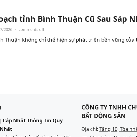
oạch tỉnh Bình Thuận Cũ Sau Sáp 
07/2026
•
comments off
h Thuận không chỉ thể hiện sự phát triển bền vững của 
u
CÔNG TY TNHH CH
BẤT ĐỘNG SẢN
 Cập Nhật Thông Tin Quy
 Nhất
Địa chỉ:
Tầng 10, Tòa nh