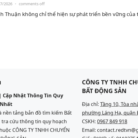
07/2026
•
comments off
h Thuận không chỉ thể hiện sự phát triển bền vững của 
u
CÔNG TY TNHH CH
BẤT ĐỘNG SẢN
 Cập Nhật Thông Tin Quy
 Nhất
Địa chỉ:
Tầng 10, Tòa nh
 nền tảng bản đồ tìm kiếm Bất
phường Láng Hạ, quận Đ
 tra cứu thông tin quy hoạch
CSKH:
0967 849 918
 thuộc CÔNG TY TNHH CHUYỂN
Email: contact.redtvn@