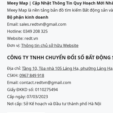
Meey Map | Cập Nhật Thông Tin Quy Hoạch Mới Nh
Meey Map là nền tảng bản đồ tìm kiếm Bất động sản 
Bộ phận kinh doanh
Email: sales.redtvn@gmail.com
Hotline: 0349 208 325
Website: redt.vn
Đơn vị:
Thông tin chủ sở hữu Website
CÔNG TY TNHH CHUYỂN ĐỔI SỐ BẤT ĐỘNG
Địa chỉ:
Tầng 10, Tòa nhà 105 Láng Hạ, phường Láng Hạ,
CSKH:
0967 849 918
Email: contact.redtvn@gmail.com
Giấy ĐKKD số: 0110275494
Cấp ngày: 07/03/2023
Nơi cấp: Sở Kế hoạch và Đầu tư thành phố Hà Nội