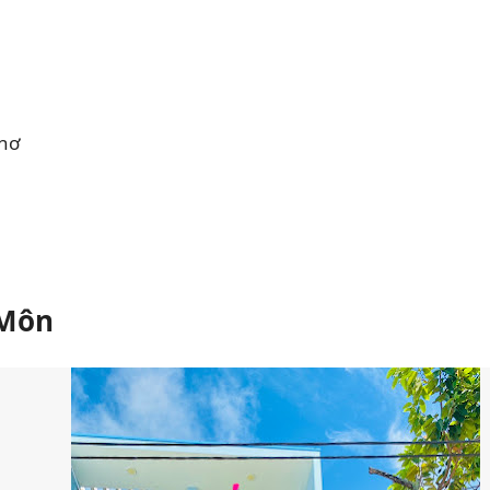
Thơ
 Môn