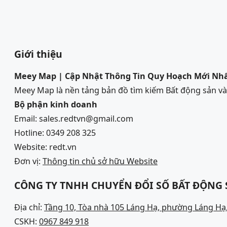
Giới thiệu
Meey Map | Cập Nhật Thông Tin Quy Hoạch Mới Nh
Meey Map là nền tảng bản đồ tìm kiếm Bất động sản 
Bộ phận kinh doanh
Email: sales.redtvn@gmail.com
Hotline: 0349 208 325
Website: redt.vn
Đơn vị:
Thông tin chủ sở hữu Website
CÔNG TY TNHH CHUYỂN ĐỔI SỐ BẤT ĐỘNG
Địa chỉ:
Tầng 10, Tòa nhà 105 Láng Hạ, phường Láng Hạ,
CSKH:
0967 849 918