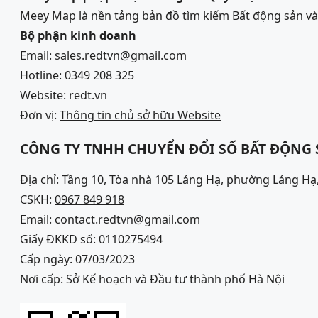
Meey Map là nền tảng bản đồ tìm kiếm Bất động sản 
Bộ phận kinh doanh
Email: sales.redtvn@gmail.com
Hotline: 0349 208 325
Website: redt.vn
Đơn vị:
Thông tin chủ sở hữu Website
CÔNG TY TNHH CHUYỂN ĐỔI SỐ BẤT ĐỘNG
Địa chỉ:
Tầng 10, Tòa nhà 105 Láng Hạ, phường Láng Hạ,
CSKH:
0967 849 918
Email: contact.redtvn@gmail.com
Giấy ĐKKD số: 0110275494
Cấp ngày: 07/03/2023
Nơi cấp: Sở Kế hoạch và Đầu tư thành phố Hà Nội