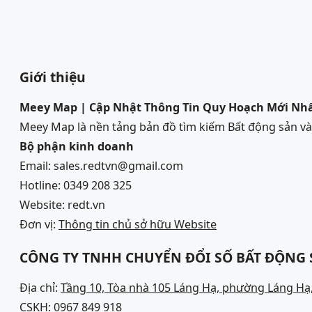
Giới thiệu
Meey Map | Cập Nhật Thông Tin Quy Hoạch Mới Nh
Meey Map là nền tảng bản đồ tìm kiếm Bất động sản 
Bộ phận kinh doanh
Email: sales.redtvn@gmail.com
Hotline: 0349 208 325
Website: redt.vn
Đơn vị:
Thông tin chủ sở hữu Website
CÔNG TY TNHH CHUYỂN ĐỔI SỐ BẤT ĐỘNG
Địa chỉ:
Tầng 10, Tòa nhà 105 Láng Hạ, phường Láng Hạ,
CSKH:
0967 849 918