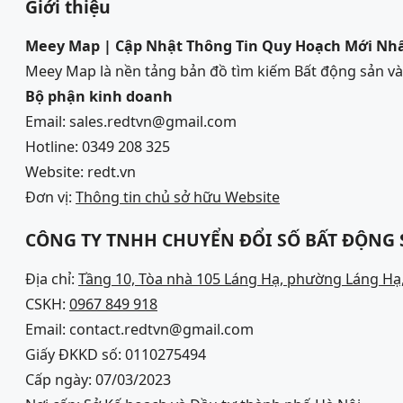
Giới thiệu
Meey Map | Cập Nhật Thông Tin Quy Hoạch Mới Nh
Meey Map là nền tảng bản đồ tìm kiếm Bất động sản 
Bộ phận kinh doanh
Email: sales.redtvn@gmail.com
Hotline: 0349 208 325
Website: redt.vn
Đơn vị:
Thông tin chủ sở hữu Website
CÔNG TY TNHH CHUYỂN ĐỔI SỐ BẤT ĐỘNG
Địa chỉ:
Tầng 10, Tòa nhà 105 Láng Hạ, phường Láng Hạ,
CSKH:
0967 849 918
Email: contact.redtvn@gmail.com
Giấy ĐKKD số: 0110275494
Cấp ngày: 07/03/2023