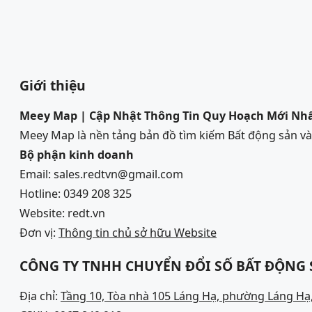
Giới thiệu
Meey Map | Cập Nhật Thông Tin Quy Hoạch Mới Nh
Meey Map là nền tảng bản đồ tìm kiếm Bất động sản 
Bộ phận kinh doanh
Email: sales.redtvn@gmail.com
Hotline: 0349 208 325
Website: redt.vn
Đơn vị:
Thông tin chủ sở hữu Website
CÔNG TY TNHH CHUYỂN ĐỔI SỐ BẤT ĐỘNG
Địa chỉ:
Tầng 10, Tòa nhà 105 Láng Hạ, phường Láng Hạ,