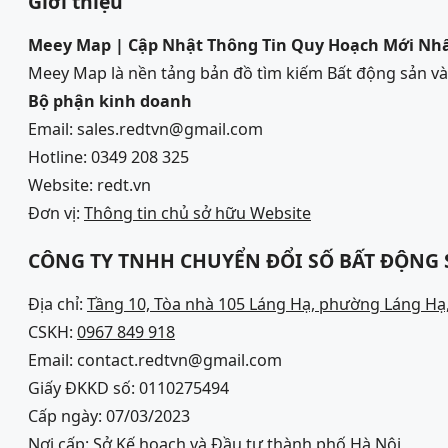
Giới thiệu
Meey Map | Cập Nhật Thông Tin Quy Hoạch Mới Nh
Meey Map là nền tảng bản đồ tìm kiếm Bất động sản 
Bộ phận kinh doanh
Email: sales.redtvn@gmail.com
Hotline: 0349 208 325
Website: redt.vn
Đơn vị:
Thông tin chủ sở hữu Website
CÔNG TY TNHH CHUYỂN ĐỔI SỐ BẤT ĐỘNG
Địa chỉ:
Tầng 10, Tòa nhà 105 Láng Hạ, phường Láng Hạ,
CSKH:
0967 849 918
Email: contact.redtvn@gmail.com
Giấy ĐKKD số: 0110275494
Cấp ngày: 07/03/2023
Nơi cấp: Sở Kế hoạch và Đầu tư thành phố Hà Nội