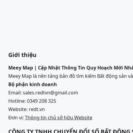
Giới thiệu
Meey Map | Cập Nhật Thông Tin Quy Hoạch Mới Nh
Meey Map là nền tảng bản đồ tìm kiếm Bất động sản 
Bộ phận kinh doanh
Email: sales.redtvn@gmail.com
Hotline: 0349 208 325
Website: redt.vn
Đơn vị:
Thông tin chủ sở hữu Website
CÔNG TY TNHH CHUYỂN ĐỔI SỐ BẤT ĐỘNG