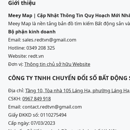
Giới thiệu
Meey Map | Cập Nhật Thông Tin Quy Hoạch Mới Nh
Meey Map là nền tảng bản đồ tìm kiếm Bất động sản 
Bộ phận kinh doanh
Email: sales.redtvn@gmail.com
Hotline: 0349 208 325
Website: redt.vn
Đơn vị:
Thông tin chủ sở hữu Website
CÔNG TY TNHH CHUYỂN ĐỔI SỐ BẤT ĐỘNG
Địa chỉ:
Tầng 10, Tòa nhà 105 Láng Hạ, phường Láng Hạ,
CSKH:
0967 849 918
Email: contact.redtvn@gmail.com
Giấy ĐKKD số: 0110275494
Cấp ngày: 07/03/2023