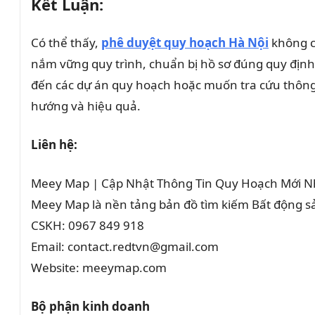
Kết Luận:
Có thể thấy,
phê duyệt quy hoạch Hà Nội
không ch
nắm vững quy trình, chuẩn bị hồ sơ đúng quy định 
đến các dự án quy hoạch hoặc muốn tra cứu thông 
hướng và hiệu quả.
Liên hệ:
Meey Map | Cập Nhật Thông Tin Quy Hoạch Mới N
Meey Map là nền tảng bản đồ tìm kiếm Bất động 
CSKH: 0967 849 918
Email: contact.redtvn@gmail.com
Website: meeymap.com
Bộ phận kinh doanh