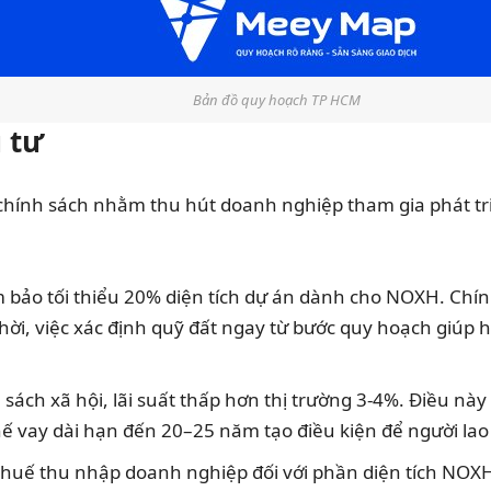
Bản đồ quy hoạch TP HCM
u tư
chính sách nhằm thu hút doanh nghiệp tham gia phát tr
ảm bảo tối thiểu 20% diện tích dự án dành cho NOXH. Chí
ời, việc xác định quỹ đất ngay từ bước quy hoạch giúp h
ách xã hội, lãi suất thấp hơn thị trường 3-4%. Điều nà
chế vay dài hạn đến 20–25 năm tạo điều kiện để người lao
 thuế thu nhập doanh nghiệp đối với phần diện tích NOX