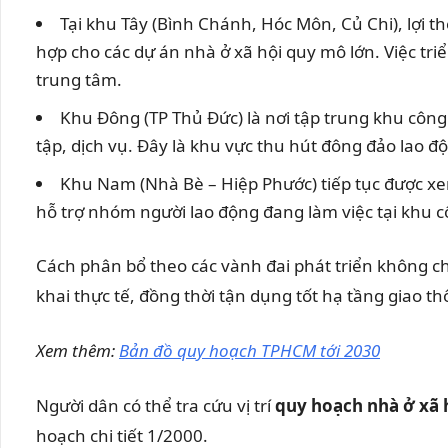
Tại khu Tây (Bình Chánh, Hóc Môn, Củ Chi), lợi 
hợp cho các dự án nhà ở xã hội quy mô lớn. Việc triể
trung tâm.
Khu Đông (TP Thủ Đức) là nơi tập trung khu công 
tập, dịch vụ. Đây là khu vực thu hút đông đảo lao độn
Khu Nam (Nhà Bè – Hiệp Phước) tiếp tục được xe
hỗ trợ nhóm người lao động đang làm việc tại khu 
Cách phân bổ theo các vành đai phát triển không ch
khai thực tế, đồng thời tận dụng tốt hạ tầng giao 
Xem thêm:
Bản đồ quy hoạch TPHCM tới 2030
Người dân có thể tra cứu vị trí
quy hoạch nhà ở xã 
hoạch chi tiết 1/2000.