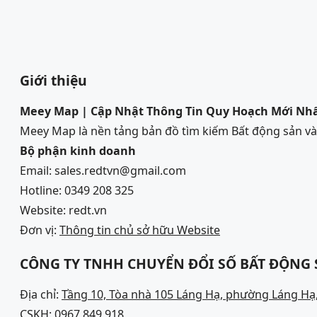
Giới thiệu
Meey Map | Cập Nhật Thông Tin Quy Hoạch Mới Nh
Meey Map là nền tảng bản đồ tìm kiếm Bất động sản 
Bộ phận kinh doanh
Email: sales.redtvn@gmail.com
Hotline: 0349 208 325
Website: redt.vn
Đơn vị:
Thông tin chủ sở hữu Website
CÔNG TY TNHH CHUYỂN ĐỔI SỐ BẤT ĐỘNG
Địa chỉ:
Tầng 10, Tòa nhà 105 Láng Hạ, phường Láng Hạ,
CSKH:
0967 849 918