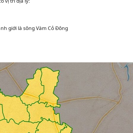
ị trí địa lý:
ranh giới là sông Vàm Cỏ Đông